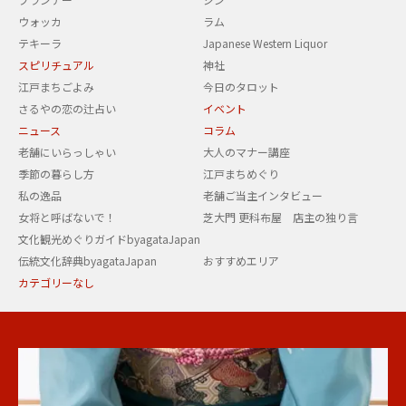
ウォッカ
ラム
テキーラ
Japanese Western Liquor
スピリチュアル
神社
江戸まちごよみ
今日のタロット
さるやの恋の辻占い
イベント
ニュース
コラム
老舗にいらっしゃい
大人のマナー講座
季節の暮らし方
江戸まちめぐり
私の逸品
老舗ご当主インタビュー
女将と呼ばないで！
芝大門 更科布屋 店主の独り言
文化観光めぐりガイドbyagataJapan
伝統文化辞典byagataJapan
おすすめエリア
カテゴリーなし