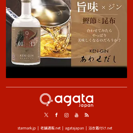
Twitter
Facebook
Instagram
Youtube
RSS
starmark.jp
老舗通販.net
agatajapan
浴衣着付け.net