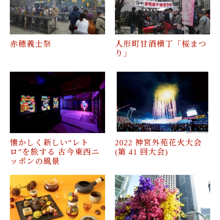
赤穂義士祭
人形町甘酒横丁「桜まつ
り」
懐かしく新しい“レト
2022 神宮外苑花火大会
ロ”を旅する 古今東西ニ
(第 41 回大会)
ッポンの風景