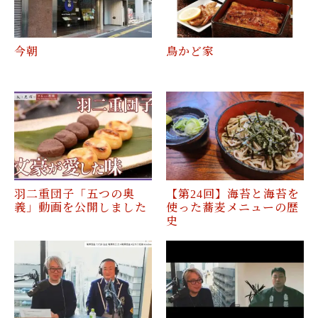
今朝
鳥かど家
羽二重団子「五つの奥
【第24回】海苔と海苔を
義」動画を公開しました
使った蕎麦メニューの歴
史