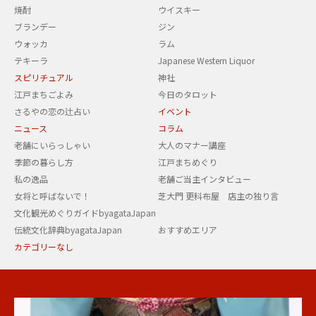
焼酎
ウイスキー
ブランデー
ジン
ウォッカ
ラム
テキーラ
Japanese Western Liquor
スピリチュアル
神社
江戸まちごよみ
今日のタロット
さるやの恋の辻占い
イベント
ニュース
コラム
老舗にいらっしゃい
大人のマナー講座
季節の暮らし方
江戸まちめぐり
私の逸品
老舗ご当主インタビュー
女将と呼ばないで！
芝大門 更科布屋 店主の独り言
文化観光めぐりガイドbyagataJapan
伝統文化辞典byagataJapan
おすすめエリア
カテゴリーなし