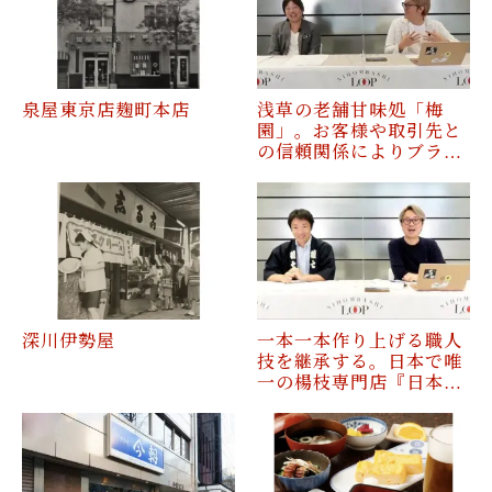
泉屋東京店麹町本店
浅草の老舗甘味処「梅
園」。お客様や取引先と
の信頼関係によりブラ…
深川伊勢屋
一本一本作り上げる職人
技を継承する。日本で唯
一の楊枝専門店『日本…