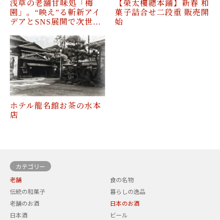
浅草の老舗甘味処「梅
【榮太樓總本鋪】新春 和
園」。“映え”る斬新アイ
菓子詰合せ二段重 販売開
デアとSNS展開で次世…
始
ホテル龍名館お茶の水本
店
カテゴリー
老舗
食の名物
伝統の和菓子
暮らしの逸品
老舗のお酒
日本のお酒
日本酒
ビール