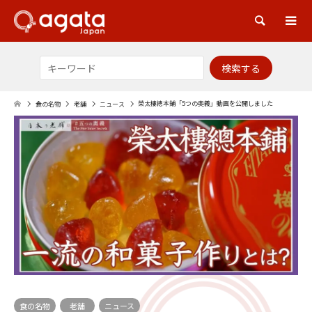
検索
榮太樓總本鋪「5つの奥義」動画を公開しました
食の名物
老舗
ニュース
食の名物
老舗
ニュース