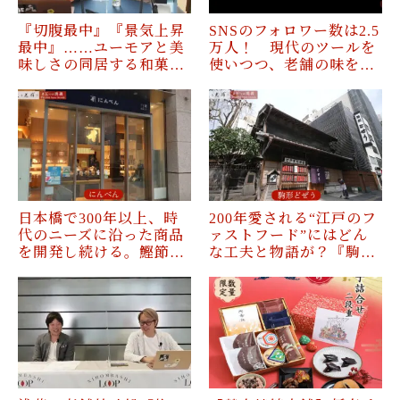
『切腹最中』『景気上昇
SNSのフォロワー数は2.5
最中』……ユーモアと美
万人！ 現代のツールを
味しさの同居する和菓…
使いつつ、老舗の味を…
日本橋で300年以上、時
200年愛される“江戸のフ
代のニーズに沿った商品
ァストフード”にはどん
を開発し続ける。鰹節…
な工夫と物語が？『駒…