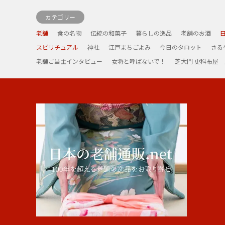
カテゴリー
老舗
食の名物
伝統の和菓子
暮らしの逸品
老舗のお酒
スピリチュアル
神社
江戸まちごよみ
今日のタロット
さる
老舗ご当主インタビュー
女将と呼ばないで！
芝大門 更科布屋