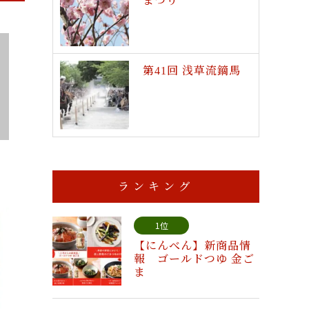
まつり
第41回 浅草流鏑馬
ランキング
1位
【にんべん】新商品情
報 ゴールドつゆ 金ご
ま