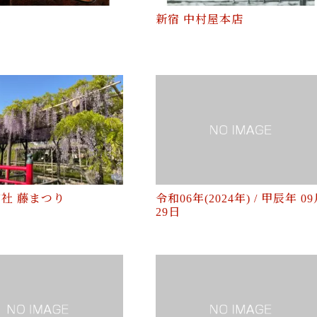
家
新宿 中村屋本店
社 藤まつり
令和06年(2024年) / 甲辰年 0
29日