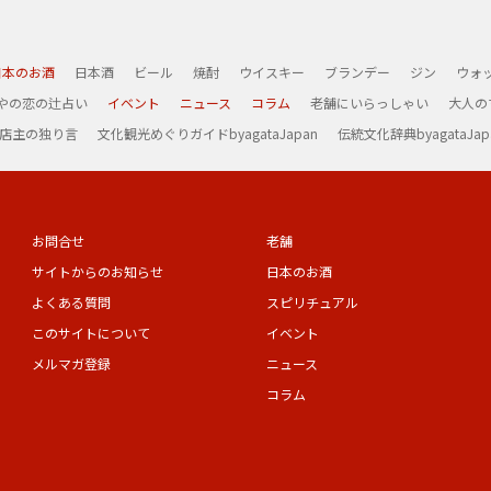
日本のお酒
日本酒
ビール
焼酎
ウイスキー
ブランデー
ジン
ウォ
やの恋の辻占い
イベント
ニュース
コラム
老舗にいらっしゃい
大人の
 店主の独り言
文化観光めぐりガイドbyagataJapan
伝統文化辞典byagataJap
お問合せ
老舗
サイトからのお知らせ
日本のお酒
よくある質問
スピリチュアル
このサイトについて
イベント
メルマガ登録
ニュース
コラム