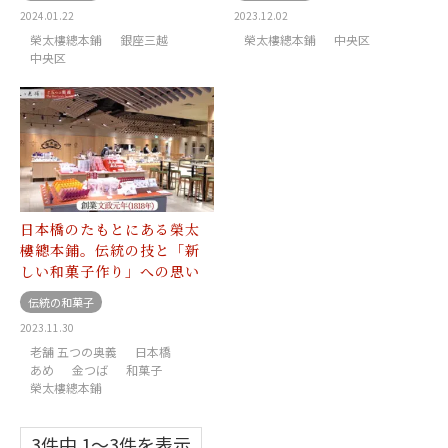
2024.01.22
2023.12.02
榮太樓總本鋪
銀座三越
榮太樓總本鋪
中央区
中央区
日本橋のたもとにある榮太
樓總本鋪。伝統の技と「新
しい和菓子作り」への思い
伝統の和菓子
2023.11.30
老舗 五つの奥義
日本橋
あめ
金つば
和菓子
榮太樓總本鋪
3件中 1〜3件を表示