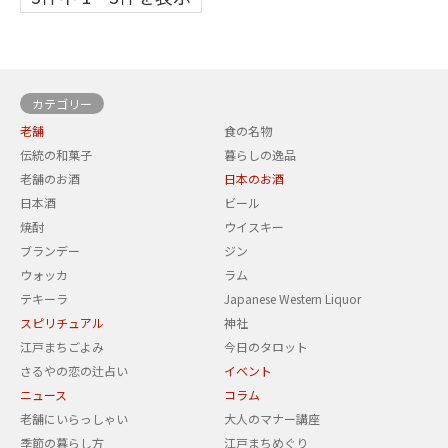
カテゴリー
老舗
食の名物
伝統の和菓子
暮らしの逸品
老舗のお酒
日本のお酒
日本酒
ビール
焼酎
ウイスキー
ブランデー
ジン
ウォッカ
ラム
テキーラ
Japanese Western Liquor
スピリチュアル
神社
江戸まちごよみ
今日のタロット
さるやの恋の辻占い
イベント
ニュース
コラム
老舗にいらっしゃい
大人のマナー講座
季節の暮らし方
江戸まちめぐり