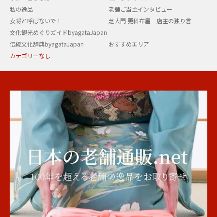
私の逸品
老舗ご当主インタビュー
女将と呼ばないで！
芝大門 更科布屋 店主の独り言
文化観光めぐりガイドbyagataJapan
伝統文化辞典byagataJapan
おすすめエリア
カテゴリーなし