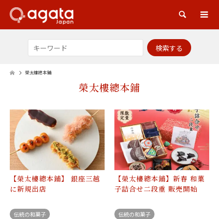
検索
榮太樓總本鋪
榮太樓總本鋪
【榮太樓總本鋪】 銀座三越
【榮太樓總本鋪】新春 和菓
に新規出店
子詰合せ二段重 販売開始
伝統の和菓子
伝統の和菓子