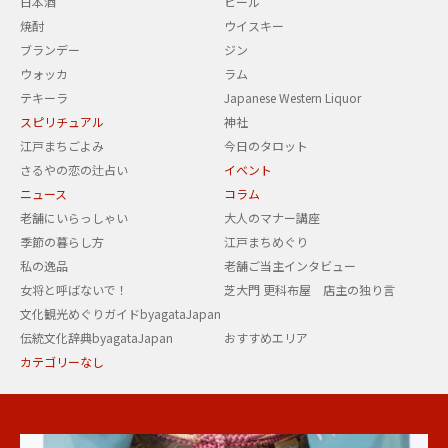
日本酒
ビール
焼酎
ウイスキー
ブランデー
ジン
ウォッカ
ラム
テキーラ
Japanese Western Liquor
スピリチュアル
神社
江戸まちごよみ
今日のタロット
さるやの恋の辻占い
イベント
ニュース
コラム
老舗にいらっしゃい
大人のマナー講座
季節の暮らし方
江戸まちめぐり
私の逸品
老舗ご当主インタビュー
女将と呼ばないで！
芝大門 更科布屋 店主の独り言
文化観光めぐりガイドbyagataJapan
伝統文化辞典byagataJapan
おすすめエリア
カテゴリーなし