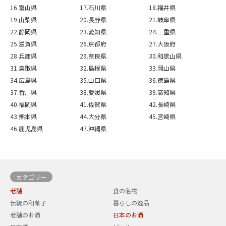
16.富山県
17.石川県
18.福井県
19.山梨県
20.長野県
21.岐阜県
22.静岡県
23.愛知県
24.三重県
25.滋賀県
26.京都府
27.大阪府
28.兵庫県
29.奈良県
30.和歌山県
31.鳥取県
32.島根県
33.岡山県
34.広島県
35.山口県
36.徳島県
37.香川県
38.愛媛県
39.高知県
40.福岡県
41.佐賀県
42.長崎県
43.熊本県
44.大分県
45.宮崎県
46.鹿児島県
47.沖縄県
カテゴリー
老舗
食の名物
伝統の和菓子
暮らしの逸品
老舗のお酒
日本のお酒