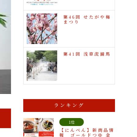
第46回 せたがや梅
まつり
第41回 浅草流鏑馬
ランキング
1位
【にんべん】新商品情
報 ゴールドつゆ 金