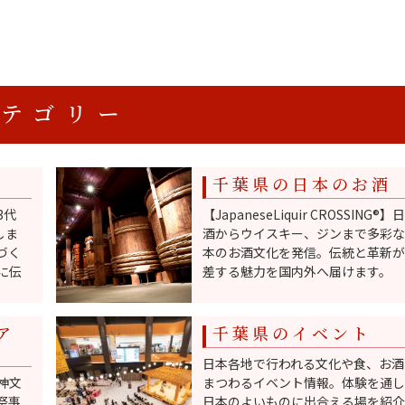
カテゴリー
千葉県の日本のお酒
3代
【JapaneseLiquir CROSSING®️】
しま
酒からウイスキー、ジンまで多彩な
づく
本のお酒文化を発信。伝統と革新が
に伝
差する魅力を国内外へ届けます。
ア
千葉県のイベント
日本各地で行われる文化や食、お酒
神文
まつわるイベント情報。体験を通し
祭事
日本のよいものに出合える場を紹介