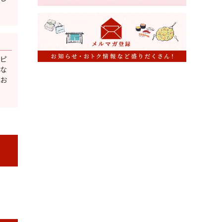
ピ
な
お