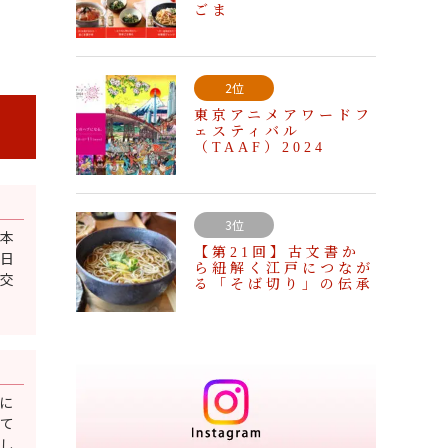
ごま
2位
東京アニメアワードフ
ェスティバル
（TAAF）2024
3位
日本
【第21回】古文書か
日
ら紐解く江戸につなが
交
る「そば切り」の伝承
に
て
し