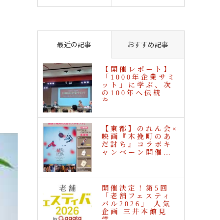
最近の記事
おすすめ記事
【開催レポート】
「1000年企業サミ
ット」に学ぶ、次
の100年へ伝統
を…
【東都】のれん会×
映画『木挽町のあ
だ討ち』コラボキ
ャンペーン開催…
開催決定！第5回
「老舗フェスティ
バル2026」 人気
企画 三井本館見
学…