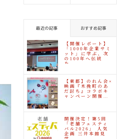
最近の記事
おすすめ記事
【開催レポート】
「1000年企業サミ
ット」に学ぶ、次
の100年へ伝統
を…
【東都】のれん会×
映画『木挽町のあ
だ討ち』コラボキ
ャンペーン開催…
開催決定！第5回
「老舗フェスティ
バル2026」 人気
企画 三井本館見
学…