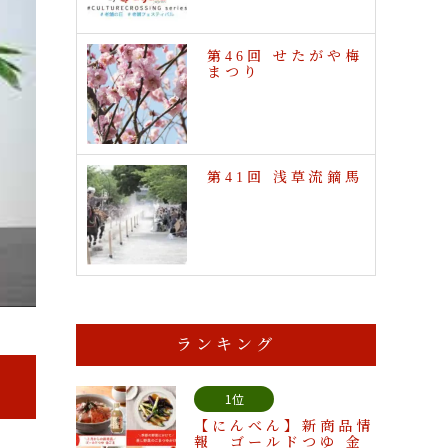
第46回 せたがや梅
まつり
第41回 浅草流鏑馬
ランキング
1位
【にんべん】新商品情
報 ゴールドつゆ 金