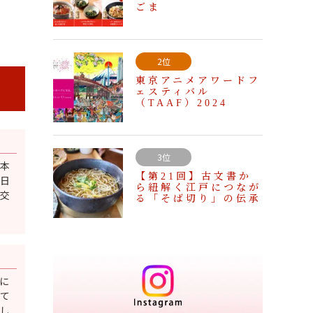
ごま
2位
東京アニメアワードフ
ェスティバル
（TAAF）2024
3位
日本
【第21回】古文書か
日
ら紐解く江戸につなが
交
る「そば切り」の伝承
に
て
し