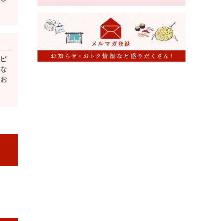
ピ
な
お