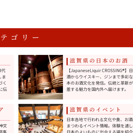
カテゴリー
滋賀県の日本のお酒
3代
【JapaneseLiquir CROSSING®️】
しま
酒からウイスキー、ジンまで多彩な
づく
本のお酒文化を発信。伝統と革新が
に伝
差する魅力を国内外へ届けます。
ア
滋賀県のイベント
日本各地で行われる文化や食、お酒
神文
まつわるイベント情報。体験を通し
祭事
日本のよいものに出合える場を紹介