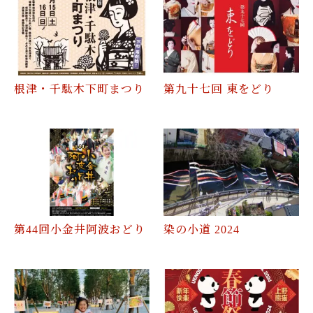
根津・千駄木下町まつり
第九十七回 東をどり
第44回小金井阿波おどり
染の小道 2024