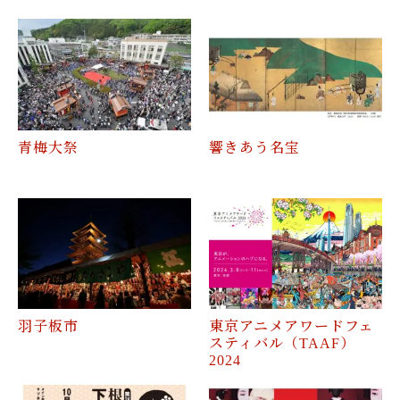
青梅大祭
響きあう名宝
羽子板市
東京アニメアワードフェ
スティバル（TAAF）
2024