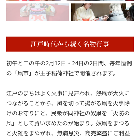
江戸時代から続く名物行事
初午と二の午の2月12日・24日の2日間、毎年恒例
の「凧市」が王子稲荷神社で開催されます。
江戸のまちはよく火事に見舞われ、熱風が大火に
つながることから、風を切って揚がる凧を火事除
けのお守りにと、民衆が同神社の奴凧を「火防の
凧」として買い求めたのが始まり。奴凧をまつる
と火難をまぬがれ、無病息災、商売繁盛にご利益