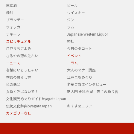
日本酒
ビール
焼酎
ウイスキー
ブランデー
ジン
ウォッカ
ラム
テキーラ
Japanese Western Liquor
スピリチュアル
神社
江戸まちごよみ
今日のタロット
さるやの恋の辻占い
イベント
ニュース
コラム
老舗にいらっしゃい
大人のマナー講座
季節の暮らし方
江戸まちめぐり
私の逸品
老舗ご当主インタビュー
女将と呼ばないで！
芝大門 更科布屋 店主の独り言
文化観光めぐりガイドbyagataJapan
伝統文化辞典byagataJapan
おすすめエリア
カテゴリーなし