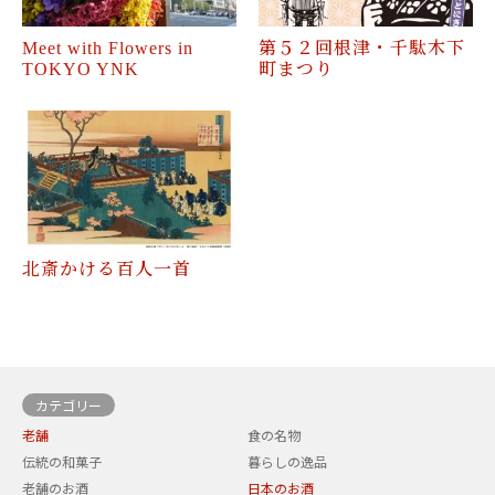
Meet with Flowers in
第５２回根津・千駄木下
TOKYO YNK
町まつり
北斎かける百人一首
カテゴリー
老舗
食の名物
伝統の和菓子
暮らしの逸品
老舗のお酒
日本のお酒