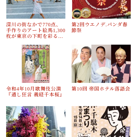
深川の街なかで770点、
第2回ウエノデ.パンダ春
手作りのアート絵馬1,300
節祭
枚が東京の下町を彩る…
令和4年10月歌舞伎公演
第10回 帝国ホテル落語会
『通し狂言 義経千本桜』