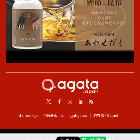
Twitter
Facebook
Instagram
Youtube
RSS
starmark.jp
老舗通販.net
agatajapan
浴衣着付け.net
©
agatajapan
. All Rights Reserved.