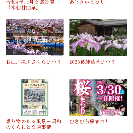
令和4年12月文楽公演
あじさいまつり
『本朝廿四孝』
お江戸深川さくらまつり
2023葛飾菖蒲まつり
乗り物のある風景－昭和
むさむら桜まつり
のくらしと交通事情－