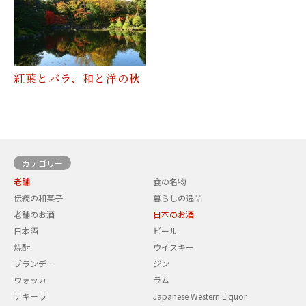
紅葉とバラ、和と洋の秋
カテゴリー
老舗
食の名物
伝統の和菓子
暮らしの逸品
老舗のお酒
日本のお酒
日本酒
ビール
焼酎
ウイスキー
ブランデー
ジン
ウォッカ
ラム
テキーラ
Japanese Western Liquor