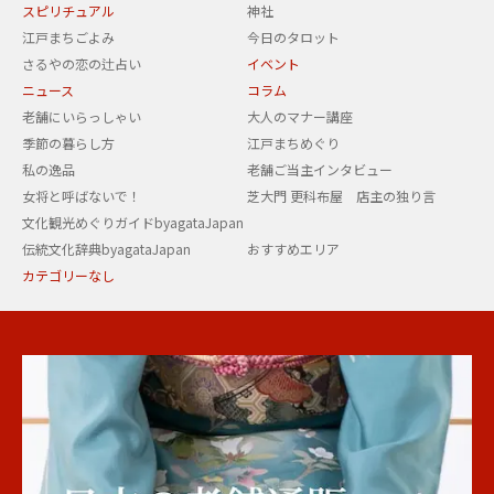
スピリチュアル
神社
江戸まちごよみ
今日のタロット
さるやの恋の辻占い
イベント
ニュース
コラム
老舗にいらっしゃい
大人のマナー講座
季節の暮らし方
江戸まちめぐり
私の逸品
老舗ご当主インタビュー
女将と呼ばないで！
芝大門 更科布屋 店主の独り言
文化観光めぐりガイドbyagataJapan
伝統文化辞典byagataJapan
おすすめエリア
カテゴリーなし