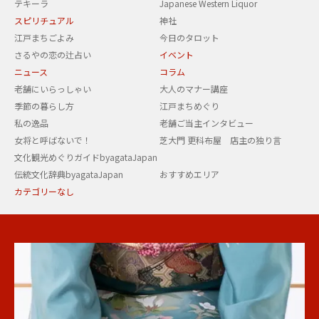
テキーラ
Japanese Western Liquor
スピリチュアル
神社
江戸まちごよみ
今日のタロット
さるやの恋の辻占い
イベント
ニュース
コラム
老舗にいらっしゃい
大人のマナー講座
季節の暮らし方
江戸まちめぐり
私の逸品
老舗ご当主インタビュー
女将と呼ばないで！
芝大門 更科布屋 店主の独り言
文化観光めぐりガイドbyagataJapan
伝統文化辞典byagataJapan
おすすめエリア
カテゴリーなし