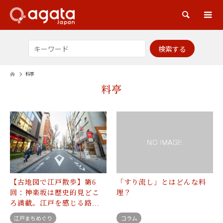
検索
料亭
料亭
【古地図で江戸散歩】第6
「すり流し」とはどんな料
回：神楽坂は歴史的見どこ
理？
ろ満載。江戸を感じる路…
江戸まちめぐり
コラム