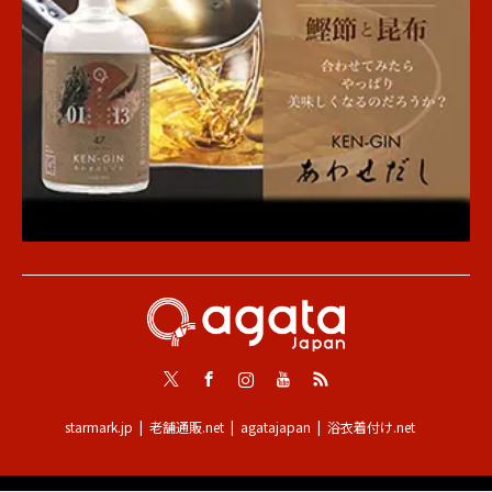
Twitter
Facebook
Instagram
Youtube
RSS
starmark.jp
老舗通販.net
agatajapan
浴衣着付け.net