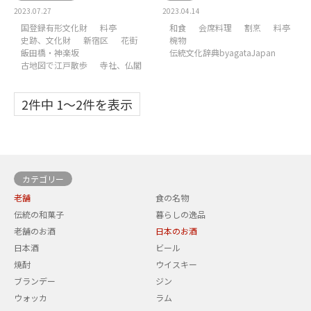
2023.07.27
2023.04.14
国登録有形文化財
料亭
和食
会席料理
割烹
料亭
史跡、文化財
新宿区
花街
椀物
飯田橋・神楽坂
伝統文化辞典byagataJapan
古地図で江戸散歩
寺社、仏閣
2件中 1〜2件を表示
カテゴリー
老舗
食の名物
伝統の和菓子
暮らしの逸品
老舗のお酒
日本のお酒
日本酒
ビール
焼酎
ウイスキー
ブランデー
ジン
ウォッカ
ラム