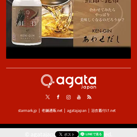
Twitter
Facebook
Instagram
Youtube
RSS
starmark.jp
老舗通販.net
agatajapan
浴衣着付け.net
©
agatajapan
. All Rights Reserved.