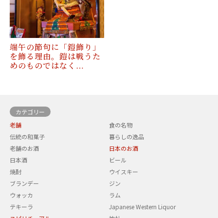
端午の節句に「鎧飾り」
を飾る理由。鎧は戦うた
めのものではなく…
カテゴリー
老舗
食の名物
伝統の和菓子
暮らしの逸品
老舗のお酒
日本のお酒
日本酒
ビール
焼酎
ウイスキー
ブランデー
ジン
ウォッカ
ラム
テキーラ
Japanese Western Liquor