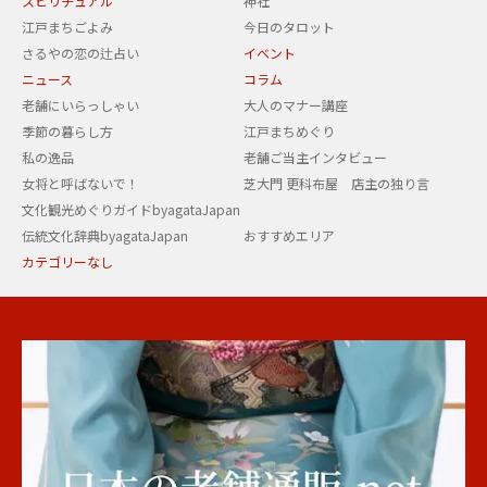
スピリチュアル
神社
江戸まちごよみ
今日のタロット
さるやの恋の辻占い
イベント
ニュース
コラム
老舗にいらっしゃい
大人のマナー講座
季節の暮らし方
江戸まちめぐり
私の逸品
老舗ご当主インタビュー
女将と呼ばないで！
芝大門 更科布屋 店主の独り言
文化観光めぐりガイドbyagataJapan
伝統文化辞典byagataJapan
おすすめエリア
カテゴリーなし