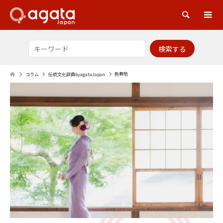
検索
色無地
コラム
伝統文化辞典byagataJapan