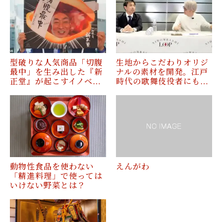
型破りな人気商品「切腹
生地からこだわりオリジ
最中」を生み出した『新
ナルの素材を開発。江戸
正堂』が起こすイノベ…
時代の歌舞伎役者にも…
動物性食品を使わない
えんがわ
「精進料理」で使っては
いけない野菜とは？