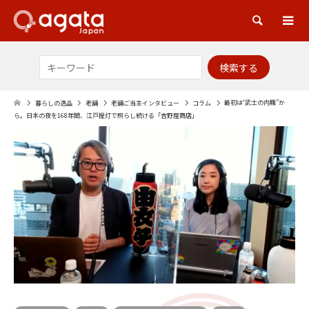
検索
最初は‟武士の内職”か
暮らしの逸品
老舗
老舗ご当主インタビュー
コラム
ら。日本の夜を168年間、江戸提灯で照らし続ける「吉野屋商店」