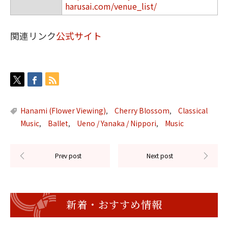
harusai.com/venue_list/
関連リンク
公式サイト
Hanami (Flower Viewing)
Cherry Blossom
Classical
,
,
Music
Ballet
Ueno / Yanaka / Nippori
Music
,
,
,
新着・おすすめ情報