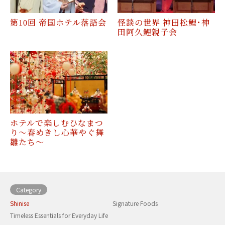
第10回 帝国ホテル落語会
怪談の世界 神田松鯉･神
田阿久鯉親子会
ホテルで楽しむひなまつ
り～春めきし心華やぐ舞
雛たち～
Category
Shinise
Signature Foods
Timeless Essentials for Everyday Life