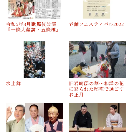
令和5年3月歌舞伎公演
老舗フェスティバル2022
『一條大蔵譚・五條橋』
水止舞
旧岩崎邸の華～和洋の花
に彩られた邸宅で過ごす
お正月