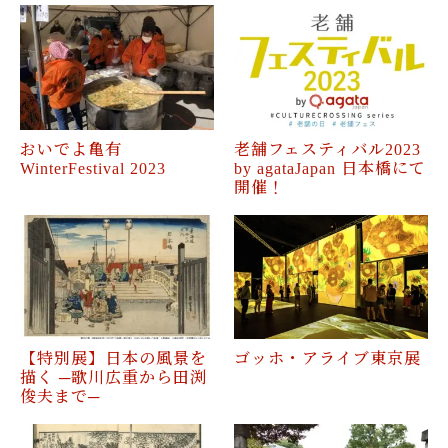
おいでよ⻲有
老舗フェスティバル2023
WinterFestival 2023
by agataJapan 日本橋にて
開催！
【特別展】日本の風景を
ゴッホ・アライブ東京展
描く ─歌川広重から田渕
俊夫まで─