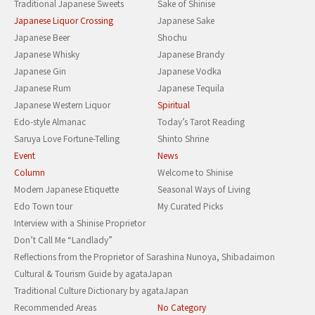
Traditional Japanese Sweets
Sake of Shinise
Japanese Liquor Crossing
Japanese Sake
Japanese Beer
Shochu
Japanese Whisky
Japanese Brandy
Japanese Gin
Japanese Vodka
Japanese Rum
Japanese Tequila
Japanese Western Liquor
Spiritual
Edo-style Almanac
Today’s Tarot Reading
Saruya Love Fortune-Telling
Shinto Shrine
Event
News
Column
Welcome to Shinise
Modern Japanese Etiquette
Seasonal Ways of Living
Edo Town tour
My Curated Picks
Interview with a Shinise Proprietor
Don’t Call Me “Landlady”
Reflections from the Proprietor of Sarashina Nunoya, Shibadaimon
Cultural & Tourism Guide by agataJapan
Traditional Culture Dictionary by agataJapan
Recommended Areas
No Category