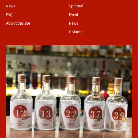
News
Spiritual
FAQ
Event
About this site
News
Column