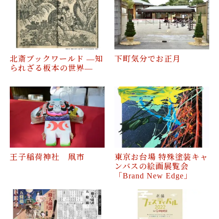
北斎ブックワールド ―知
下町気分でお正月
られざる板本の世界―
王子稲荷神社 凧市
東京お台場 特殊塗装キャ
ンバスの絵画展覧会
「Brand New Edge」