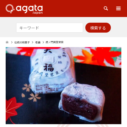
検索
虎ノ門岡埜栄泉
伝統の和菓子
老舗