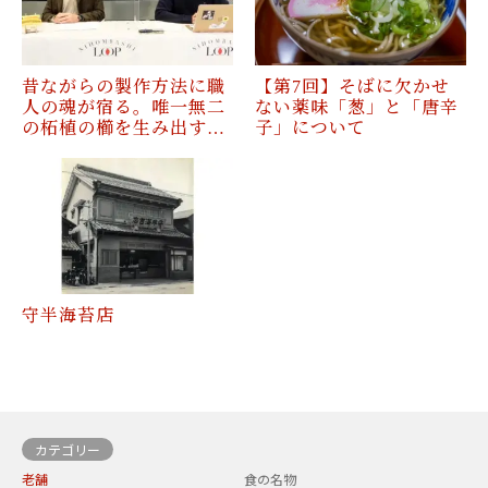
昔ながらの製作方法に職
【第7回】そばに欠かせ
人の魂が宿る。唯一無二
ない薬味「葱」と「唐辛
の柘植の櫛を生み出す…
子」について
守半海苔店
カテゴリー
老舗
食の名物