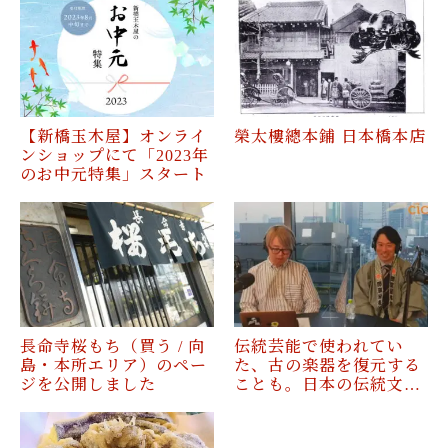
【新橋玉木屋】オンライ
榮太樓總本鋪 日本橋本店
ンショップにて「2023年
のお中元特集」スタート
長命寺桜もち（買う / 向
伝統芸能で使われてい
島・本所エリア）のペー
た、古の楽器を復元する
ジを公開しました
ことも。日本の伝統文…