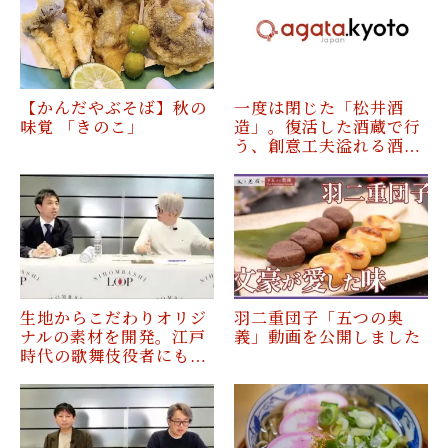
【かんだやぶそば】秋の
一度は閉じた「松井酒
味覚 「きのこ」
造」。復活した酒蔵で行
う、創意工夫溢れる酒…
生地からこだわりオリジ
羽二重団子「五つの奥
ナルの素材を開発。江戸
義」動画を公開しました
時代の歌舞伎役者にも…