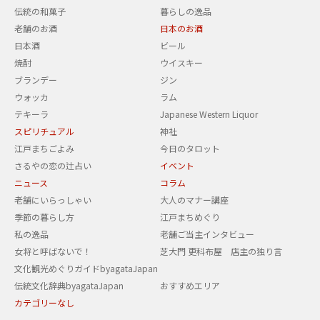
伝統の和菓子
暮らしの逸品
老舗のお酒
日本のお酒
日本酒
ビール
焼酎
ウイスキー
ブランデー
ジン
ウォッカ
ラム
テキーラ
Japanese Western Liquor
スピリチュアル
神社
江戸まちごよみ
今日のタロット
さるやの恋の辻占い
イベント
ニュース
コラム
老舗にいらっしゃい
大人のマナー講座
季節の暮らし方
江戸まちめぐり
私の逸品
老舗ご当主インタビュー
女将と呼ばないで！
芝大門 更科布屋 店主の独り言
文化観光めぐりガイドbyagataJapan
伝統文化辞典byagataJapan
おすすめエリア
カテゴリーなし