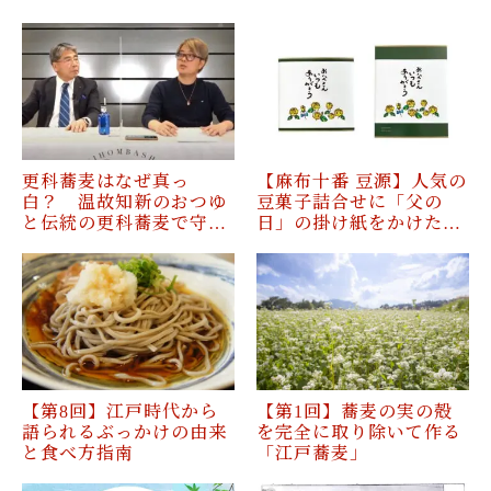
更科蕎麦はなぜ真っ
【麻布十番 豆源】人気の
白？ 温故知新のおつゆ
豆菓子詰合せに「父の
と伝統の更科蕎麦で守…
日」の掛け紙をかけた…
【第8回】江戸時代から
【第1回】蕎麦の実の殻
語られるぶっかけの由来
を完全に取り除いて作る
と食べ方指南
「江戸蕎麦」