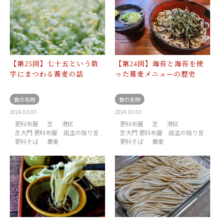
【第25回】七十五という数
【第24回】海苔と海苔を使
字にまつわる蕎麦の話
った蕎麦メニューの歴史
食の名物
食の名物
2024.03.03
2024.03.03
更科布屋
芝
港区
更科布屋
芝
港区
芝大門 更科布屋 店主の独り言
芝大門 更科布屋 店主の独り言
更科そば
蕎麦
更科そば
蕎麦