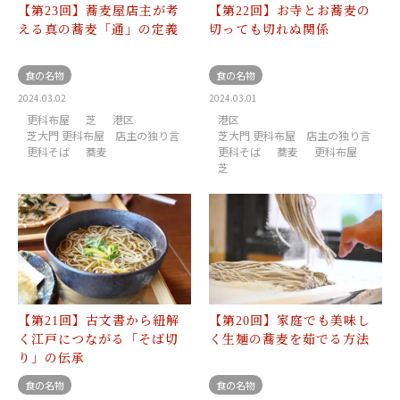
【第23回】蕎麦屋店主が考
【第22回】お寺とお蕎麦の
える真の蕎麦「通」の定義
切っても切れぬ関係
食の名物
食の名物
2024.03.02
2024.03.01
更科布屋
芝
港区
港区
芝大門 更科布屋 店主の独り言
芝大門 更科布屋 店主の独り言
更科そば
蕎麦
更科そば
蕎麦
更科布屋
芝
【第21回】古文書から紐解
【第20回】家庭でも美味し
く江戸につながる「そば切
く生麺の蕎麦を茹でる方法
り」の伝承
食の名物
食の名物