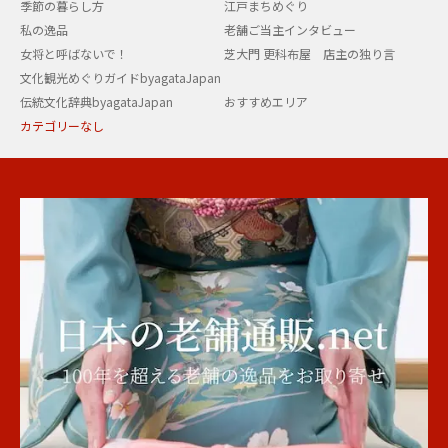
季節の暮らし方
江戸まちめぐり
私の逸品
老舗ご当主インタビュー
女将と呼ばないで！
芝大門 更科布屋 店主の独り言
文化観光めぐりガイドbyagataJapan
伝統文化辞典byagataJapan
おすすめエリア
カテゴリーなし