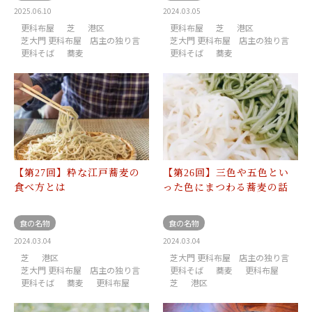
2025.06.10
2024.03.05
更科布屋
芝
港区
更科布屋
芝
港区
芝大門 更科布屋 店主の独り言
芝大門 更科布屋 店主の独り言
更科そば
蕎麦
更科そば
蕎麦
【第27回】粋な江戸蕎麦の
【第26回】三色や五色とい
食べ方とは
った色にまつわる蕎麦の話
食の名物
食の名物
2024.03.04
2024.03.04
芝
港区
芝大門 更科布屋 店主の独り言
芝大門 更科布屋 店主の独り言
更科そば
蕎麦
更科布屋
更科そば
蕎麦
更科布屋
芝
港区