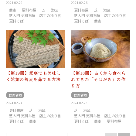
2024.02.29
2024.02.26
蕎麦
更科布屋
芝
港区
更科布屋
芝
港区
芝大門 更科布屋 店主の独り言
芝大門 更科布屋 店主の独り言
更科そば
更科そば
蕎麦
【第19回】家庭でも美味し
【第18回】古くから食べら
く乾麺の蕎麦を茹でる方法
れてきた「そばがき」の作
り方
食の名物
食の名物
2024.02.24
2024.02.23
更科布屋
芝
港区
芝
港区
芝大門 更科布屋 店主の独り言
芝大門 更科布屋 店主の独り言
更科そば
蕎麦
更科そば
蕎麦
更科布屋