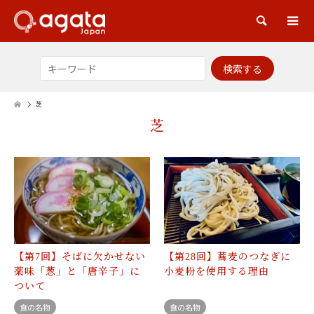
検索
芝
芝
【第7回】そばに欠かせない
【第28回】蕎麦のつなぎに
薬味「葱」と「唐辛子」に
小麦粉を使用する理由
ついて
食の名物
食の名物