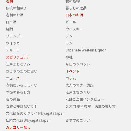
老舗
食の名物
伝統の和菓子
暮らしの逸品
老舗のお酒
日本のお酒
日本酒
ビール
焼酎
ウイスキー
ブランデー
ジン
ウォッカ
ラム
テキーラ
Japanese Western Liquor
スピリチュアル
神社
江戸まちごよみ
今日のタロット
さるやの恋の辻占い
イベント
ニュース
コラム
老舗にいらっしゃい
大人のマナー講座
季節の暮らし方
江戸まちめぐり
私の逸品
老舗ご当主インタビュー
女将と呼ばないで！
芝大門 更科布屋 店主の独り言
文化観光めぐりガイドbyagataJapan
伝統文化辞典byagataJapan
おすすめエリア
カテゴリーなし