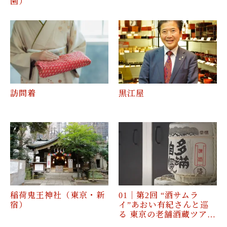
園）
訪問着
黒江屋
稲荷鬼王神社（東京・新
01｜第2回 “酒サムラ
宿）
イ”あおい有紀さんと巡
る 東京の老舗酒蔵ツア…