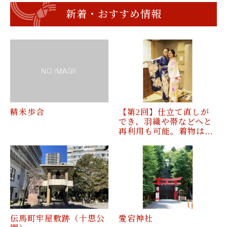
新着・おすすめ情報
精米歩合
【第2回】仕立て直しが
でき、羽織や帯などへと
再利用も可能。着物は…
伝馬町牢屋敷跡（十思公
愛宕神社