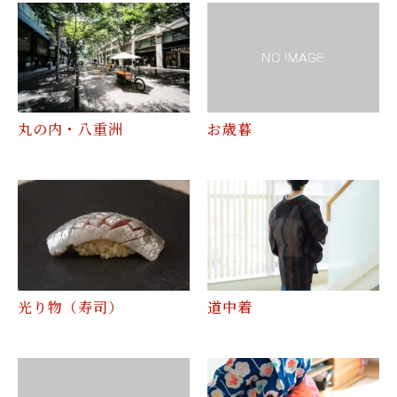
丸の内・八重洲
お歳暮
光り物（寿司）
道中着