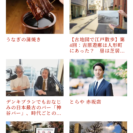
うなぎの蒲焼き
【古地図で江戸散歩】第
4回：吉原遊廓は人形町
にあった？ 昼は芝居…
デンキブランでもおなじ
とらや 赤坂店
みの日本最古のバー「神
谷バー」、時代ごとの…