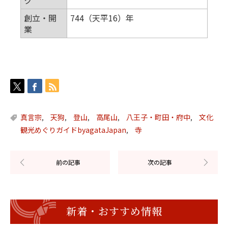
創立・開
744（天平16）年
業
真言宗
天狗
登山
高尾山
八王子・町田・府中
文化
,
,
,
,
,
観光めぐりガイドbyagataJapan
寺
,
新着・おすすめ情報