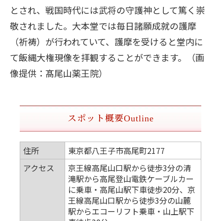
とされ、戦国時代には武将の守護神として篤く崇
敬されました。大本堂では毎日諸願成就の護摩
（祈祷）が行われていて、護摩を受けると堂内に
て飯縄大権現像を拝観することができます。（画
像提供：髙尾山薬王院）
スポット概要
Outline
住所
東京都八王子市高尾町2177
アクセス
京王線高尾山口駅から徒歩3分の清
滝駅から高尾登山電鉄ケーブルカー
に乗車・高尾山駅下車徒歩20分、京
王線高尾山口駅から徒歩3分の山麓
駅からエコーリフト乗車・山上駅下