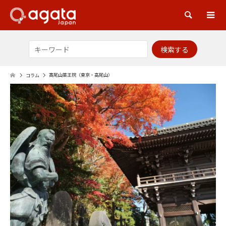
検索
髙尾山薬王院（東京・高尾山）
コラム