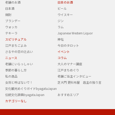
老舗のお酒
日本のお酒
日本酒
ビール
焼酎
ウイスキー
ブランデー
ジン
ウォッカ
ラム
テキーラ
Japanese Western Liquor
スピリチュアル
神社
江戸まちごよみ
今日のタロット
さるやの恋の辻占い
イベント
ニュース
コラム
老舗にいらっしゃい
大人のマナー講座
季節の暮らし方
江戸まちめぐり
私の逸品
老舗ご当主インタビュー
女将と呼ばないで！
芝大門 更科布屋 店主の独り言
文化観光めぐりガイドbyagataJapan
伝統文化辞典byagataJapan
おすすめエリア
カテゴリーなし