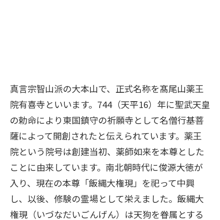
真言宗智山派の大本山で、正式名称を髙尾山薬王
院有喜寺といいます。744（天平16）年に聖武天皇
の勅命により東国鎮守の祈願寺として名僧行基菩
薩によって開創されたと伝えられています。薬王
院という院号は創建当初、薬師如来を本尊とした
ことに由来しています。南北朝時代に俊源大徳が
入り、現在の本尊「飯縄大権現」を祀って中興
し、以後、修験の霊場として栄えました。飯縄大
権現（いづなだいごんげん）は天狗を眷属とする