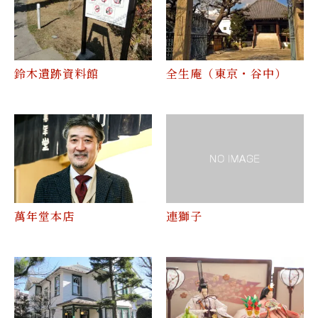
鈴木遺跡資料館
全生庵（東京・谷中）
萬年堂本店
連獅子