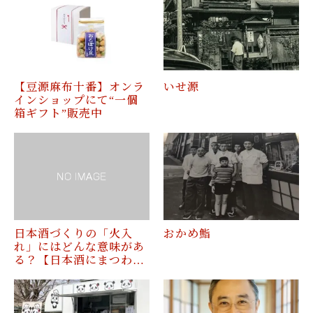
【豆源麻布十番】オンラ
いせ源
インショップにて“一個
箱ギフト”販売中
日本酒づくりの「火入
おかめ鮨
れ」にはどんな意味があ
る？【日本酒にまつわ…