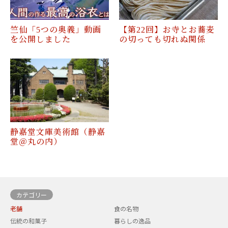
竺仙「5つの奥義」動画
【第22回】お寺とお蕎麦
を公開しました
の切っても切れぬ関係
静嘉堂文庫美術館（静嘉
堂＠丸の内）
カテゴリー
老舗
食の名物
伝統の和菓子
暮らしの逸品