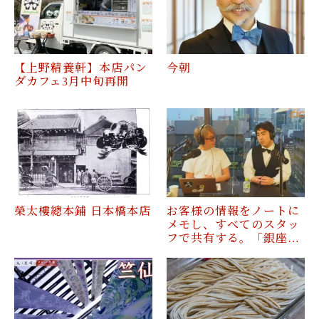
【上野精養軒】本店パン
今朝
ダカフェ3月中旬再開
榮太樓總本鋪 日本橋本店
お客様の情報をノートに
メモし、すべてのスタッ
フで共有する。「銀座…