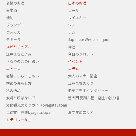
老舗のお酒
日本のお酒
日本酒
ビール
焼酎
ウイスキー
ブランデー
ジン
ウォッカ
ラム
テキーラ
Japanese Western Liquor
スピリチュアル
神社
江戸まちごよみ
今日のタロット
さるやの恋の辻占い
イベント
ニュース
コラム
老舗にいらっしゃい
大人のマナー講座
季節の暮らし方
江戸まちめぐり
私の逸品
老舗ご当主インタビュー
女将と呼ばないで！
芝大門 更科布屋 店主の独り言
文化観光めぐりガイドbyagataJapan
伝統文化辞典byagataJapan
おすすめエリア
カテゴリーなし