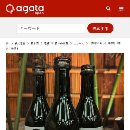
検索
【駒形どぜう】今年も「雪
食の名物
日本酒
老舗
日本のお酒
ニュース
男」登場！