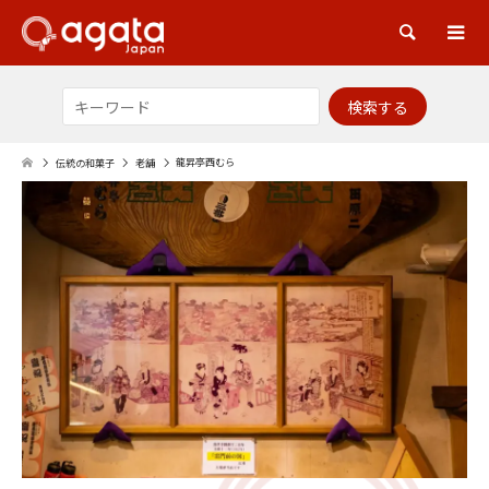
検索
龍昇亭西むら
伝統の和菓子
老舗