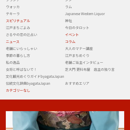
ウォッカ
ラム
テキーラ
Japanese Western Liquor
スピリチュアル
神社
江戸まちごよみ
今日のタロット
さるやの恋の辻占い
イベント
ニュース
コラム
老舗にいらっしゃい
大人のマナー講座
季節の暮らし方
江戸まちめぐり
私の逸品
老舗ご当主インタビュー
女将と呼ばないで！
芝大門 更科布屋 店主の独り言
文化観光めぐりガイドbyagataJapan
伝統文化辞典byagataJapan
おすすめエリア
カテゴリーなし