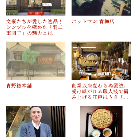
文豪たちが愛した逸品！
ホットマン 青梅店
シンプルを極めた「羽二
重団子」の魅力とは
青野総本舗
創業以来変わらぬ製法。
受け継がれる職人技で編
み上げる江戸ほうき「…