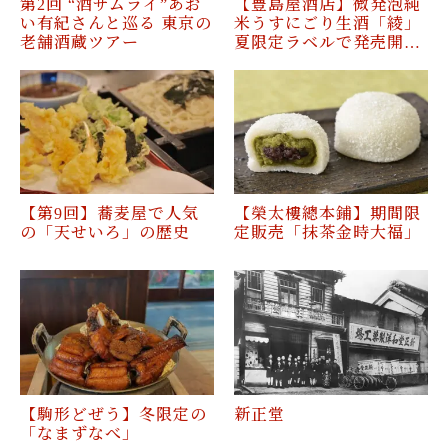
第2回 “酒サムライ”あお
【豊島屋酒店】微発泡純
い有紀さんと巡る 東京の
米うすにごり生酒「綾」
老舗酒蔵ツアー
夏限定ラベルで発売開…
【第9回】蕎麦屋で人気
【榮太樓總本鋪】期間限
の「天せいろ」の歴史
定販売「抹茶金時大福」
【駒形どぜう】冬限定の
新正堂
「なまずなべ」