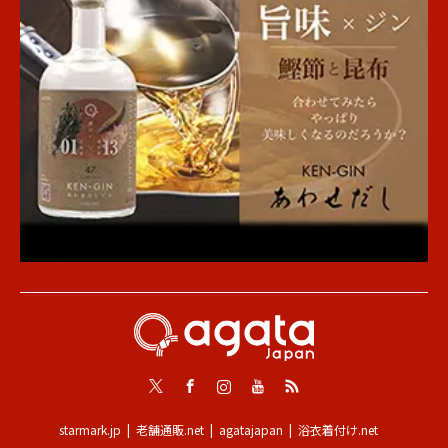
Twitter
Facebook
Instagram
Youtube
RSS
starmark.jp
老舗通販.net
agatajapan
浴衣着付け.net