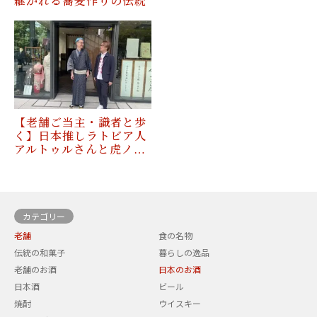
継がれる蕎麦作りの伝統
【老舗ご当主・識者と歩
く】日本推しラトビア人
アルトゥルさんと虎ノ…
カテゴリー
老舗
食の名物
伝統の和菓子
暮らしの逸品
老舗のお酒
日本のお酒
日本酒
ビール
焼酎
ウイスキー