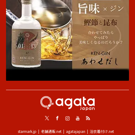
Twitter
Facebook
Instagram
Youtube
RSS
starmark.jp
老舗通販.net
agatajapan
浴衣着付け.net