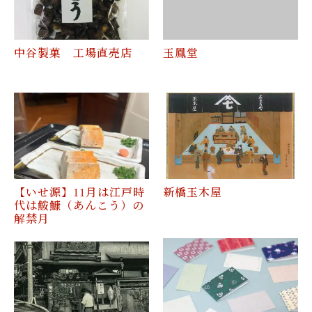
中谷製菓 工場直売店
玉鳳堂
【いせ源】11月は江戸時
新橋玉木屋
代は鮟鱇（あんこう）の
解禁月