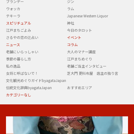
ブランデー
ジン
ウォッカ
ラム
テキーラ
Japanese Western Liquor
スピリチュアル
神社
江戸まちごよみ
今日のタロット
さるやの恋の辻占い
イベント
ニュース
コラム
老舗にいらっしゃい
大人のマナー講座
季節の暮らし方
江戸まちめぐり
私の逸品
老舗ご当主インタビュー
女将と呼ばないで！
芝大門 更科布屋 店主の独り言
文化観光めぐりガイドbyagataJapan
伝統文化辞典byagataJapan
おすすめエリア
カテゴリーなし