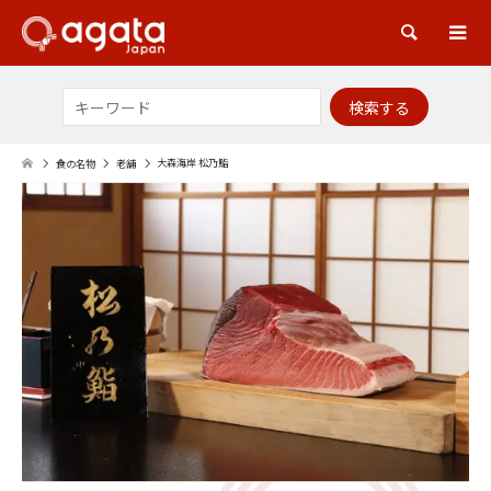
検索
大森海岸 松乃鮨
食の名物
老舗