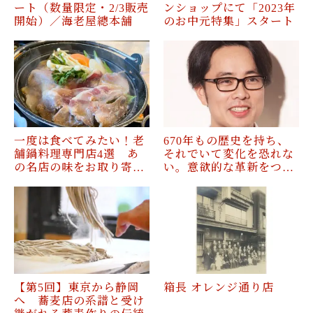
ート（数量限定・2/3販売
ンショップにて「2023年
開始）／海老屋總本舗
のお中元特集」スタート
一度は食べてみたい！老
670年もの歴史を持ち、
舗鍋料理専門店4選 あ
それでいて変化を恐れな
の名店の味をお取り寄…
い。意欲的な革新をつ…
【第5回】東京から静岡
箱長 オレンジ通り店
へ 蕎麦店の系譜と受け