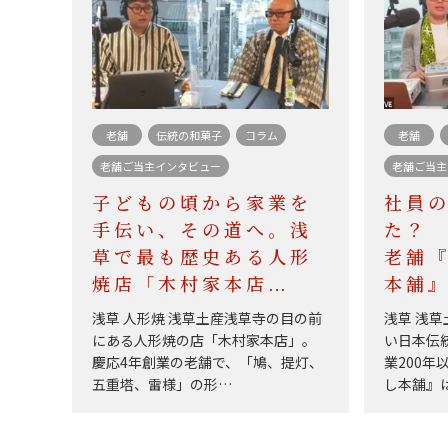
老舗
伝統の和菓子
コラム
老舗
老舗ご当主インタビュー
老舗ご当主
子どもの頃から家業を
社員
手伝い、その道へ。浅
た？
草で最も歴史ある人形
老舗
焼店「木村家本店…
本舗
浅草 人形焼 浅草土産浅草寺の目の前
浅草 浅草
にある人形焼の店「木村家本店」。
い日本伝
慶応4年創業の老舗で、「鳩、提灯、
業200
五重塔、雷様」の形…
し本舗』