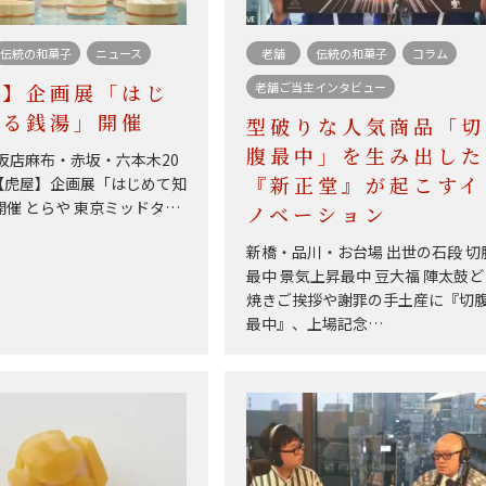
伝統の和菓子
ニュース
老舗
伝統の和菓子
コラム
老舗ご当主インタビュー
屋】企画展「はじ
知る銭湯」開催
型破りな人気商品「切
腹最中」を生み出した
坂店麻布・赤坂・六本木20
.08【虎屋】企画展「はじめて知
『新正堂』が起こすイ
催 とらや 東京ミッドタ…
ノベーション
新橋・品川・お台場 出世の石段 切
最中 景気上昇最中 豆大福 陣太鼓
焼きご挨拶や謝罪の手土産に『切
最中』、上場記念…