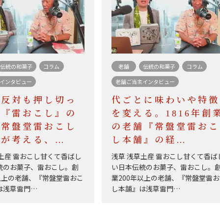
伝統の和菓子
コラム
老舗
伝統の和菓子
コラム
インタビュー
老舗ご当主インタビュー
の反対も押し切っ
代ごとに味わいや特徴
 『雷おこし』の
を変える。1816年創
『常盤堂雷おこし
の老舗『常盤堂雷おこ
』が考える、…
し本舗』の経…
土産 雷おこし甘くて香ばし
浅草 浅草土産 雷おこし甘くて香ば
統のお菓子、雷おこし。創
い日本伝統のお菓子、雷おこし。
年以上の老舗、『常盤堂雷おこ
業200年以上の老舗、『常盤堂雷
は浅草雷門…
し本舗』は浅草雷門…