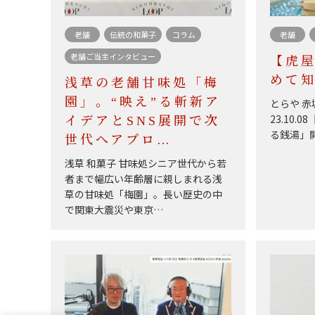
老舗
伝統の和菓子
コラム
老舗
老舗ご当主インタビュー
【虎
めて
浅草の老舗甘味処「梅
園」。“映え”る斬新ア
とらや 赤
23.10
イデアとSNS展開で次
る銭湯」開
世代へアプロ…
浅草 和菓子 甘味処シニア世代から若
者まで幅広い年齢層に親しまれる浅
草の甘味処「梅園」。長い歴史の中
で関東大震災や東京…