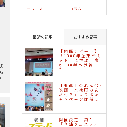
ニュース
コラム
最近の記事
おすすめ記事
【開催レポート】
「1000年企業サミ
ット」に学ぶ、次
の100年へ伝統
腹
を…
どら
腹
【東都】のれん会×
映画『木挽町のあ
だ討ち』コラボキ
ャンペーン開催…
開催決定！第5回
「老舗フェスティ