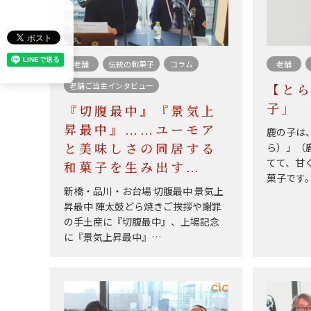
老舗
伝統の和菓子
コラム
老舗
老舗ご当主インタビュー
【と
子」
『切腹最中』『景気上
昇最中』……ユーモア
鹿の子は
ら）」（
と美味しさの同居する
てて、甘
和菓子を生み出す…
菓子です
新橋・品川・お台場 切腹最中 景気上
昇最中 陣太鼓どら焼きご挨拶や謝罪
の手土産に『切腹最中』、上場記念
に『景気上昇最中』…