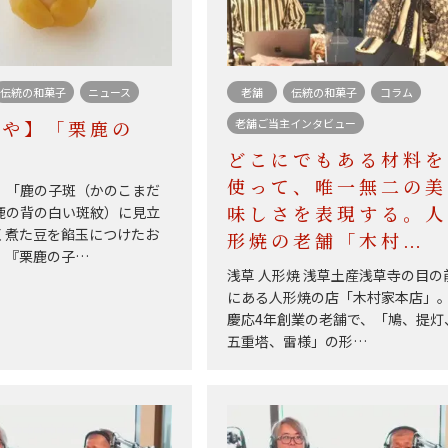
伝統の和菓子
ニュース
老舗
伝統の和菓子
コラム
老舗ご当主インタビュー
らや】「栗鹿の
どこにでもある材料を
使って、唯一無二の美
、「鹿の子斑（かのこまだ
鹿の背の白い斑紋）に見立
味しさを表現する。人
く煮た豆を餡玉につけたお
形焼の老舗「木村…
。『栗鹿の子…
浅草 人形焼 浅草土産浅草寺の目の
にある人形焼の店「木村家本店」
慶応4年創業の老舗で、「鳩、提灯
五重塔、雷様」の形…