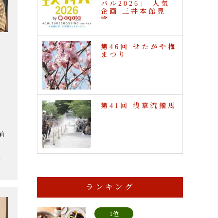
バル2026」 人気
企画 三井本館見
学…
第46回 せたがや梅
まつり
第41回 浅草流鏑馬
前
。
、
ランキング
1位