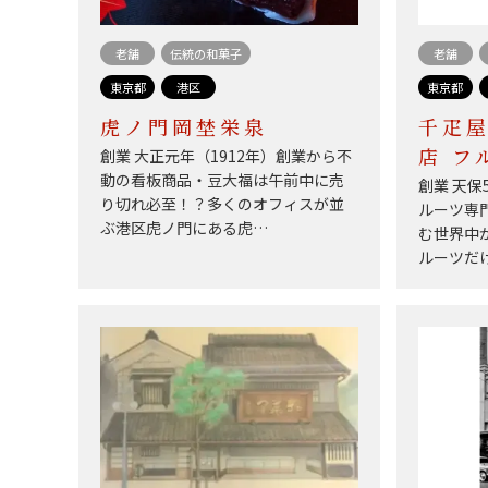
老舗
伝統の和菓子
老舗
東京都
港区
東京都
虎ノ門岡埜栄泉
千疋屋
創業 大正元年（1912年）創業から不
店 フ
動の看板商品・豆大福は午前中に売
創業 天保
り切れ必至！？多くのオフィスが並
ルーツ専
ぶ港区虎ノ門にある虎…
む世界中
ルーツだ