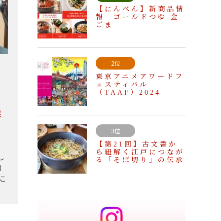
【にんべん】新商品情
報 ゴールドつゆ 金
ごま
2位
東京アニメアワードフ
ェスティバル
（TAAF）2024
業
3位
【第21回】古文書か
ら紐解く江戸につなが
し
る「そば切り」の伝承
創
おこ