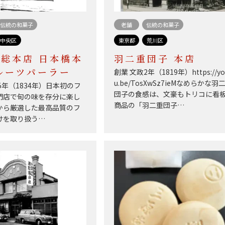
伝統の和菓子
老舗
伝統の和菓子
中央区
東京都
荒川区
総本店 日本橋本
羽二重団子 本店
創業 文政2年（1819年）https://yo
ルーツパーラー
u.be/TosXwSz7ieMなめらかな羽
5年（1834年）日本初のフ
団子の食感は、文豪もトリコに看
門店で旬の味を存分に楽し
商品の「羽二重団子…
から厳選した最高品質のフ
けを取り扱う…