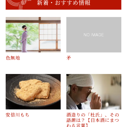
新着・おすすめ情報
色無地
矛
安倍川もち
酒造りの「杜氏」、その
語源は？【日本酒にまつ
わる言葉】