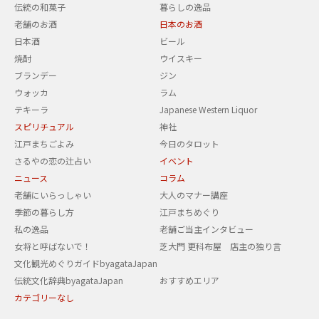
伝統の和菓子
暮らしの逸品
老舗のお酒
日本のお酒
日本酒
ビール
焼酎
ウイスキー
ブランデー
ジン
ウォッカ
ラム
テキーラ
Japanese Western Liquor
スピリチュアル
神社
江戸まちごよみ
今日のタロット
さるやの恋の辻占い
イベント
ニュース
コラム
老舗にいらっしゃい
大人のマナー講座
季節の暮らし方
江戸まちめぐり
私の逸品
老舗ご当主インタビュー
女将と呼ばないで！
芝大門 更科布屋 店主の独り言
文化観光めぐりガイドbyagataJapan
伝統文化辞典byagataJapan
おすすめエリア
カテゴリーなし