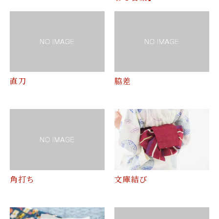
直刀
脇差
角打ち
文庫結び